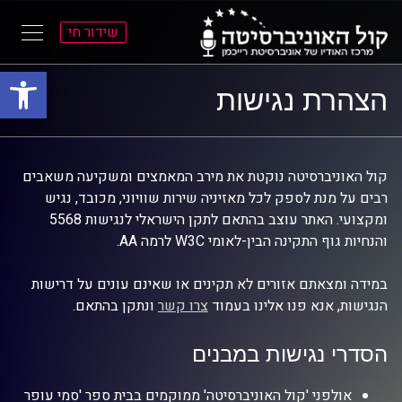
שידור חי
פתח סרגל
ל
ל
הצהרת נגישות
תוכן
תפריט
ראשי
ראשי
קול האוניברסיטה נוקטת את מירב המאמצים ומשקיעה משאבים
רבים על מנת לספק לכל מאזיניה שירות שוויוני, מכובד, נגיש
ומקצועי. האתר עוצב בהתאם לתקן הישראלי לנגישות 5568
והנחיות גוף התקינה הבין-לאומי W3C לרמה AA.
במידה ומצאתם אזורים לא תקינים או שאינם עונים על דרישות
הנגישות, אנא פנו אלינו בעמוד
צרו קשר
ונתקן בהתאם.
הסדרי נגישות במבנים
אולפני 'קול האוניברסיטה' ממוקמים בבית ספר 'סמי עופר