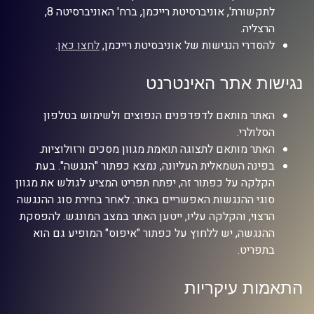
לתקשורת', אוניברסיטת רייכמן, ברח' האוניברסיטה 8,
הרצליה.
להסדרי הנגישות של אוניבסיטת רייכמן,
לחצו כאן
.
נגישות אתר האינטרנט
האתר מותאם לדפדפנים הנפוצים ולשימוש בטלפון
הסלולרי.
האתר מותאם לתצוגה תואמת מגוון מסכים ורזולוציות.
בפינה השמאלית העליונה, נמצא כפתור "הנגשה". בעת
הקלקה על כפתור זה, יפתח תפריט המציע לגולש את מגוון
סוגי ההנגשות האפשריים באתר. לאחר בחירת סוג ההנגשה
הרצוי, והקלקה עליו, ייטען האתר במצב המונגש. להפסקת
ההנגשה, יש ללחוץ על כפתור "איפוס" המופיע גם הוא
בתפריט.
התאמות עיקריות