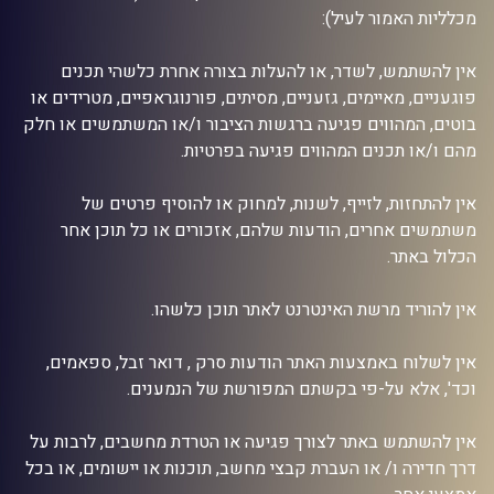
מכלליות האמור לעיל):
אין להשתמש, לשדר, או להעלות בצורה אחרת כלשהי תכנים
פוגעניים, מאיימים, גזעניים, מסיתים, פורנוגראפיים, מטרידים או
בוטים, המהווים פגיעה ברגשות הציבור ו/או המשתמשים או חלק
מהם ו/או תכנים המהווים פגיעה בפרטיות.
אין להתחזות, לזייף, לשנות, למחוק או להוסיף פרטים של
משתמשים אחרים, הודעות שלהם, אזכורים או כל תוכן אחר
הכלול באתר.
אין להוריד מרשת האינטרנט לאתר תוכן כלשהו.
אין לשלוח באמצעות האתר הודעות סרק , דואר זבל, ספאמים,
וכד', אלא על-פי בקשתם המפורשת של הנמענים.
אין להשתמש באתר לצורך פגיעה או הטרדת מחשבים, לרבות על
דרך חדירה ו/ או העברת קבצי מחשב, תוכנות או יישומים, או בכל