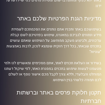
באתר יהא כפוף ומותנה ברישום ומסירת פרטים כפי שיידרשו על
ידנו.
מדיניות הגנת הפרטיות שלכם באתר
בשימושכם באתר ותכניו אתם נותנים את הסכמתכם לשמירת
מידע ונתונים לגביכם במאגרנו, שימוש בפרטיכם לשם קבלת
עדכונים, ולביצוע מעקב ממוחשב על השימוש שאתם עושים
בתכנים שבאתר, בכל דרך חוקית שנמצא לנכון, לרבות באמצעות
"עוגיות".
בשידור או העלאת תכנים לאתר, אתם מסכימים ומאשרים לנו ולמי
מטעמנו לעשות שימוש בתכנים במסגרת האתר, לפי שיקול דעתנו
המוחלט והבלעדי, וללא צורך לקבל מכם אישור נוסף או לשלם
לכם תמורה כלשהי בגין השימוש.
תקנון חלוקת פרסים באתר וברשתות
חברתיות