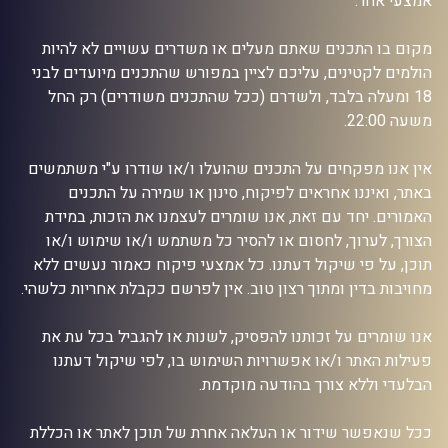
אמצעי אחר.
מקום בו התכנים שאתם מעלים או משדרים עשויים לא להיות
הולמים לקטינים, עליכם לציין במפורש שהתכנים מיועדים לבני
18 ומעלה בלבד, ולשדרם (ככל שהתכנים משודרים) רק החל
משעה 22:00.
אין אנו מפקחים על התכנים שהועלו ו/או שודרו ע"י משתמשים
באתר, ואיננו אחראים לפיקוח, סינון או שמירה על התכנים
האמורים. יחד עם זאת, אנו שומרים לעצמנו את הזכות, במידת
הצורך, לערוך, לחסום או להסיר כל משתמש ו/או שימוש ו/או
תוכן, על פי שיקול דעתנו. כל אמצעי פיקוח כאמור נעשים ללא
מחויבות בדין ומתוך רצון טוב. אין לפרשם כקבלת אחריות כלשהי.
אנו שומרים על זכותנו להפסיק, לשנות או להגביל בכל עת את
פעילות האתר ו/או אפשרויות השימוש בו, לפי שיקול דעתנו
הבלעדי וללא צורך בהודעה מוקדמת.
ככל שנאפשר שידור או העלאה אחרת של תוכן לאתר או הכללת