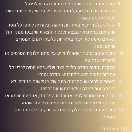
קול האוניברסיטה שומר לעצמו את הזכות לפסול
מהשתתפות במבצע כל מסר אשר על פי שיקול דעתו יחשב
לכולל תכנים כאמור.
הגולש בלבד יישא באחריות מלאה ובלעדית לתוכן כל מסר
שיפרסם במסגרת המבצע ולכל התוצאות שינבעו ממנו. קול
האוניברסיטה לא יישא באחריות כלשהי לתוכן המסרים
שיתפרסמו.
קול האוניברסיטה רשאי להודיע על סיום חלוקת הפרסים או
להאריכו בכל עת.
במקרה ונתינת הפרס תלויה בצד שלישי לא תהיה לרדיו כל
אחריות וחובה באשר למימוש הפרס וטיבו.
האחריות למימוש הפרסים הינה של הגולשים הזוכים. לא
יהיו תביעות לזוכה שלא יממש את זכייתו.
הרדיו אינו אחראי לטיב או איכות הפרסים, או באם ישמע או
יועבר באמצעותם מסרים פוגעניים מכל סוג שהוא.
קול האוניברסיטה יחלק פרסים אך ורק כדי להיטיב עם
מאזיניו.
קרדיט תמונות: