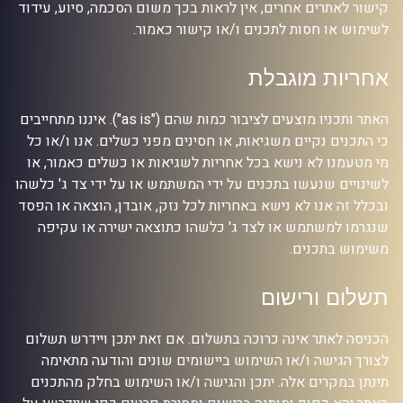
קישור לאתרים אחרים, אין לראות בכך משום הסכמה, סיוע, עידוד
לשימוש או חסות לתכנים ו/או קישור כאמור.
אחריות מוגבלת
האתר ותכניו מוצעים לציבור כמות שהם ("as is"). איננו מתחייבים
כי התכנים נקיים משגיאות, או חסינים מפני כשלים. אנו ו/או כל
מי מטעמנו לא נישא בכל אחריות לשגיאות או כשלים כאמור, או
לשינויים שנעשו בתכנים על ידי המשתמש או על ידי צד ג' כלשהו
ובכלל זה אנו לא נישא באחריות לכל נזק, אובדן, הוצאה או הפסד
שנגרמו למשתמש או לצד ג' כלשהו כתוצאה ישירה או עקיפה
משימוש בתכנים.
תשלום ורישום
הכניסה לאתר אינה כרוכה בתשלום. אם זאת יתכן ויידרש תשלום
לצורך הגישה ו/או השימוש ביישומים שונים והודעה מתאימה
תינתן במקרים אלה. יתכן והגישה ו/או השימוש בחלק מהתכנים