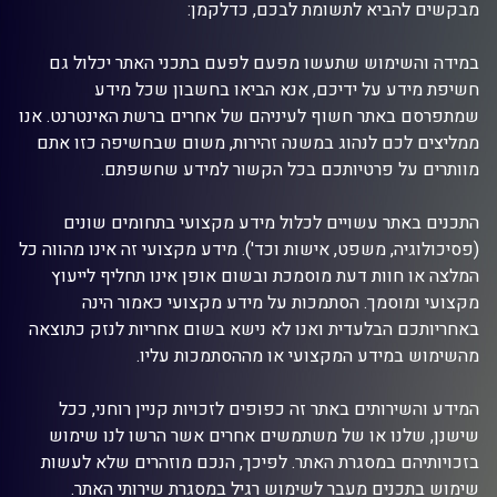
מבקשים להביא לתשומת לבכם, כדלקמן:
במידה והשימוש שתעשו מפעם לפעם בתכני האתר יכלול גם
חשיפת מידע על ידיכם, אנא הביאו בחשבון שכל מידע
שמתפרסם באתר חשוף לעיניהם של אחרים ברשת האינטרנט. אנו
ממליצים לכם לנהוג במשנה זהירות, משום שבחשיפה כזו אתם
מוותרים על פרטיותכם בכל הקשור למידע שחשפתם.
התכנים באתר עשויים לכלול מידע מקצועי בתחומים שונים
(פסיכולוגיה, משפט, אישות וכד'). מידע מקצועי זה אינו מהווה כל
המלצה או חוות דעת מוסמכת ובשום אופן אינו תחליף לייעוץ
מקצועי ומוסמך. הסתמכות על מידע מקצועי כאמור הינה
באחריותכם הבלעדית ואנו לא נישא בשום אחריות לנזק כתוצאה
מהשימוש במידע המקצועי או מההסתמכות עליו.
המידע והשירותים באתר זה כפופים לזכויות קניין רוחני, ככל
שישנן, שלנו או של משתמשים אחרים אשר הרשו לנו שימוש
בזכויותיהם במסגרת האתר. לפיכך, הנכם מוזהרים שלא לעשות
שימוש בתכנים מעבר לשימוש רגיל במסגרת שירותי האתר.