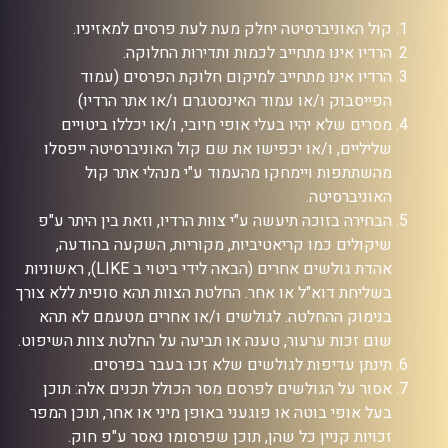
קול האוניברסיטה יחלק מעת לעת פרסים למאזיניו.
הרדיו אינו מתחייב לכמות ותדירות החלוקה.
הרדיו אינו מתחייב למיקום חלוקת הפרסים (עמוד
הפייסבוק ו/או עמוד האינסטגרם ו/או אתר הרדיו)
מסרים שלא יהיו בעלי אופי חיובי, ו/או יכללו ביטויים
שליליים, ו/או יכפישו את שם קול האוניברסיטה ייפסלו
מהשתתפות ויימחקו מהעמוד ע"י מנהלי אתר קול
האוניברסיטה.
הבחירה בזוכה תיעשה ע"י צוות הרדיו, וזאת בין היתר ע"פ
שיקולים כמו קריאטיביות, מקוריות, השקעה בהודעה,
אהדת גולשים אחרים (הבאה לידי ביטוי ב LIKE), ראשוניות
בשליחת דוא"ל או אחר. החלטת הצוות תהא סופית ללא צורך
בנימוק ההחלטה. לגולשים ו/או אחרים מטעמם לא תהא
שום זכות ערעור, טענה או תביעה על החלטת צוות השיפוט.
תינתן עדיפות לגולשים שלא זכו בעבר בפרסים.
אסור על הגולשים לפרסם מסר הכולל תכנים אלה: תוכן
בעל אופי בוטה או פוגעני באופן מיני או אחר, תוכן המפר
זכויות קניין כל שהן, תוכן שפרסומו נאסר ע"פ חוק.