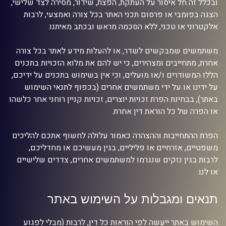
ובכלל זה חל איסור על העתקת, הפצת, שידור, מסירה לצד שלישי,
הצגה בפומבי או פרסום תכני האתר בכל צורה ואמצעי, לרבות
אלקטרוני או טכני, ללא הסכמה מראש ובכתב מאיתנו.
משתמשים שמבקשים לשדר, או להעלות מידע לאתר בכל צורה
אחרת, מתחייבים ומצהירים, כי יש להם את מלוא הזכויות בתכנים
הללו המשודרים ו/או מועלים, וכי אין בשימוש בתכנים על ידיכם,
על ידינו או על ידי משתמשים אחרים (בכפוף לתנאי השימוש
באתר), בבחינת הפרת זכויות יוצרים, זכויות קניין רוחני אחר כלשהו
או הפרה של כל הוראת דין אחרת.
הפרת ההתחייבות וההצהרה כאמור עלולה לחשוף אתכם להליכים
משפטיים, אזרחיים או פליליים, בגין מעשיכם או מחדליכם,
לרבות בגין נזקים שנגרמו למשתמשים אחרים, צדדים שלישיים
או לנו.
תנאים ומגבלות על השימוש באתר
השימוש באתר ייעשה לפי הוראות כל דין, לרבות (מבלי לפגוע