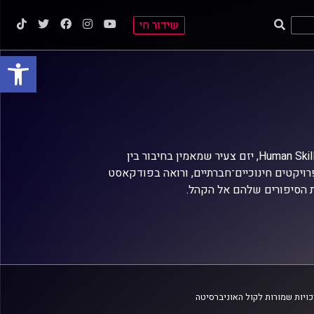
שידור חי
פתח סרגל
סטודנט לתואר במנהל עסקים ויזמות באוניברסיטת רייכמן, ממקימי מועדון Human Skills, יזם צעיר שמאמין בחיבור בין
רויקטים חינוכיים־חברתיים, ורואה בפודקאסט
ת הסיפורים שלהם אל הקהל.
ויות שמורות לקול האוניברסיטה