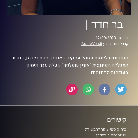
בר חדד
פורסם: 12/09/2023
קרדיט תמונות:
AudioVersity
סטודנטית ליזמות ומנהל עסקים באוניברסיטת רייכמן, בוגרת
המכללה הפיננסית "אורין שפלטר". בעלת עבר וניסיון
בעולמות הפיננסים.
קישורים
ביה"ס סמי עופר לתקשורת
אוניברסיטת רייכמן