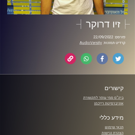
זיו דרוקר
פורסם: 22/09/2022
קרדיט תמונות:
AudioVersity
קישורים
ביה"ס סמי עופר לתקשורת
אוניברסיטת רייכמן
מידע כללי
תנאי שימוש
הצהרת נגישות