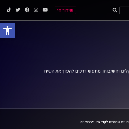
שידור חי
פתח סרגל
משבר האקלים וחשיבותו, מחפש דרכים להפוך את השיח
ויות שמורות לקול האוניברסיטה