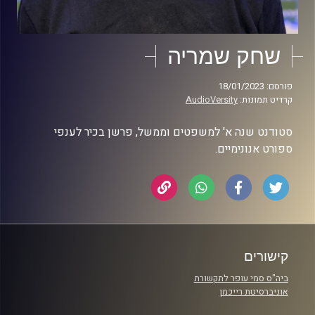
שחק שמריה
פורסם: 18/01/2023
קרדיט תמונות:
AudioVersity
סטודנט שנה א' למשפטים וממשל, פרשן בכיר לענפי
ספורט אנונימיים.
קישורים
ביה"ס סמי עופר לתקשורת
אוניברסיטת רייכמן