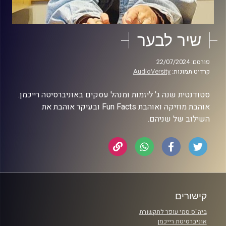
שיר לבער
פורסם: 22/07/2024
קרדיט תמונות:
AudioVersity
סטודנטית שנה ג' ליזמות ומנהל עסקים באוניברסיטה רייכמן.
אוהבת מוזיקה ואוהבת Fun Facts ובעיקר אוהבת את
השילוב של שניהם.
קישורים
ביה"ס סמי עופר לתקשורת
אוניברסיטת רייכמן