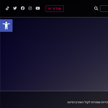
שידור חי
פתח סרגל
ויות שמורות לקול האוניברסיטה