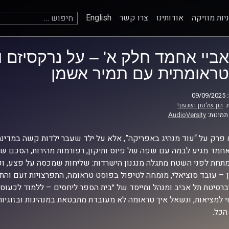
חיפוש:
יות מוזיקה
אודותינו
צרו קשר
English
אביי אחמד חלק א' – על נרקסיזם ו
טראומתית עם תמיר אשמן
09
:
הון שלטון ושגעון!
תמונות:
AudioVersity
 פרק על “עוד מנהיג באפריקה”, אלא על ילד שעבר ילדות קשה במדינה 
אחמד מגיע לבמה עם שפה של פיוס ותיקון, רפורמות מהירות, הסכם של
תחת לפני השטח מתגלה מנגנון הישרדות: שליחות שמכסה על פצע, ו
– עובד סוציאלי, מומחה לטיפול בפוסט טראומה, התפרצויות זעם והת
ברסיטת תל אביב ומנהל ומייסד של ״בית הספר ליחסים – ללמוד לכעוס נ
י למציאות, ונשאל איך טראומה לא מעובדת מתבטאת במנהיגות ובזוגיו
הכל.