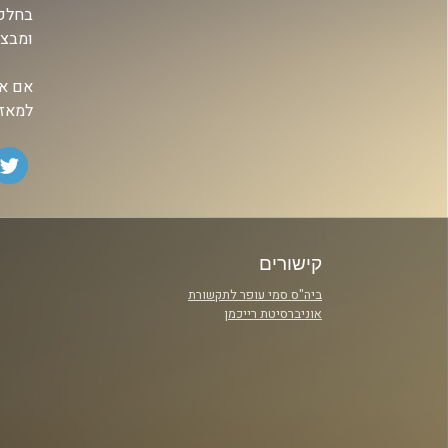
בחלק 
ומבצע
אם אה
למאזי
קישורים
ביה"ס סמי עופר לתקשורת
אוניברסיטת רייכמן