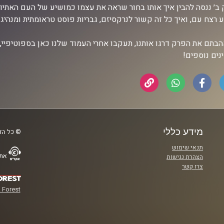
ב׳ ננסה להבין איך אותו בחור שראה את עצמו כמושיע של העם האתיו
 רצח עם, ואיך כל זה קשור לנרקסיזם, גבריות פוסט טראומתית ומנהיגו
בתם את הפרק דרגו אותנו, תעקבו אחרי העמוד שלנו כאן בספוטיפיי, ו
נים נוספים!
מידע כללי
© כל הזכ
תנאי שימוש
אתר
הצהרת נגישות
צרו קשר
 Forest