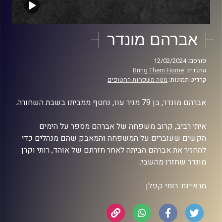
אברהם מונדר
פורסם: 12/02/2024
התכנית:
Bring Them Home
קרדיט תמונות:
מטה משפחות החטופים
אברהם מונדר, בן 79 מניר עוז, נחטף ממביתו בשבת השחורה.
איתי רביב, קרוב משפחה של אברהם מספר על הימים
הקשים שעוברים על המשפחה והמאבק שהם מנהלים כדי
להחזיר את אברהם הביתה לאחר חזרתם של אוהד, רותי וקרן
מונדר שחזרו מהשבי.
מראיינת: רומי קפלן