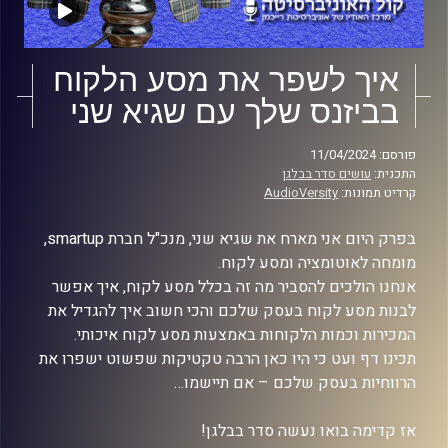
איך לשפר את מסע הלקוח
בביזנס שלך עם שגיא שני
פורסם: 11/04/2024
התכנית:
עושים סדר בבלגן
קרדיט תמונות:
AudioVersity
בפרק היום אני מארח את שגיא שני, מנכ"ל חברת smartup,
מומחה לאוטומציה ומסע לקוח.
אנחנו הולכים להסביר מה זה בכלל מסע לקוח, איך אפשר
לבנות מסע לקוח בעסק שלכם והכי חשוב איך להגדיל את
המכירות וכמות הלקוחות באמצעות מסע לקוח איכותי.
תכינו דף ועט כי היו כאן הרבה טקטיקות שפשוט ישפרו את
הרווחיות בעסק שלכם – אם תיישמו…
אז קדימה בואו נעשה סדר בבלגן!