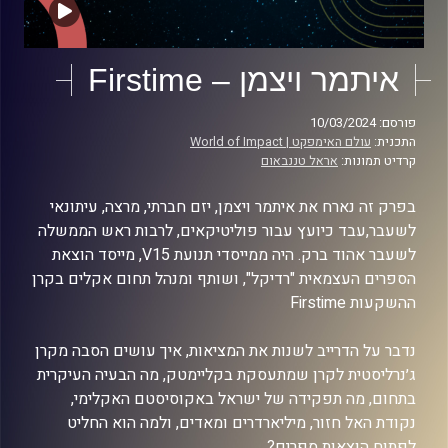
איתמר ויצמן – Firstime
פורסם: 10/03/2024
התכנית:
עולם האימפקט | World of Impact
קרדיט תמונות:
אראל טננבאום
בפרק זה נארח את איתמר ויצמן, יזם חברתי, מרצה, עיתונאי
לשעבר,עבד כיועץ עבור פוליטיקאים, לרבות ראש הממשלה
לשעבר אהוד ברק. היה ממייסדי תנועת V15, מייסד הוצאת
הספרים העצמאית "רדיקל", ושותף ומנהל תחום אקלים בקרן
ההשקעות Firstime
נדבר על הדרייב לשנות את המציאות, איך עושים הסבה מקרן
ג׳נרליסטית לקרן שמתעסקת בקליימטק, מה הבעיה העיקרית
בתחום, מה תפקידה של ישראל באקוסיסטם האקלימי,
נקודת האל חזור, מיליארדרים ומאדים, ולמה הוא החליט
לפתוח הוצאות ספרים?