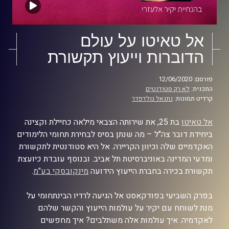
אל טאיטו על עולם
הדוברות וייעוץ תקשורת
פורסם: 12/06/2020
התכנית:
לא רק סטודנטים
קרדיט תמונות:
נתנאל גולדפדר
אל טאיטו
בת 25, את שירותה הצבאי מילאה כחיילת וקצינה
ביחידת דובר צה"ל – מה שנתן בסיס לבחירת תחומי הלימודים
האקדמיים שלה וכיוון הקריירה. אל היא סטודנטית לתקשורת
ומדעי המדינה באוניברסיטת תל אביב. ובנוסף עובדת כיועצת
תקשורת בכירה בחברת הייעוץ הידועה
מינקובסקי בע"מ
.
בפרק השביעי בפודקאסט אל הגיעה לרדיו הבינתחומי על
מנת לשוחח עם יקיר על עולמות הייעוץ והקשר שלהם
לאקדמיה. איך עולמות אלה משתלבים? איך מחפשים