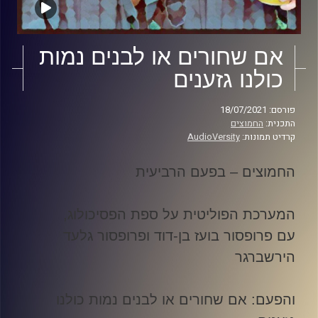
אם שחורים או לבנים נמות
כולנו גזענים
פורסם: 18/07/2021
התכנית:
החמוצים
קרדיט תמונות:
AudioVersity
החמוצים – בפעם הרביעית
המערכת הפוליטית על ספת הפסיכולוג,
עם פרופסור בועז בן-דוד ופרופסור גלעד
הירשברגר
והפעם: אם שחורים או לבנים נמות כולנו