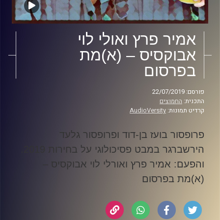
אמיר פרץ ואולי לוי
אבוקסיס – (א)מת
בפרסום
פורסם: 22/07/2019
התכנית:
החמוצים
קרדיט תמונות:
AudioVersity
פרופסור בועז בן-דוד ופרופסור גלעד
הירשברגר במבט פסיכולוגי על בחירות 2019
.
והפעם: אמיר פרץ ואורלי לוי אבוקסיס –
(א)מת בפרסום