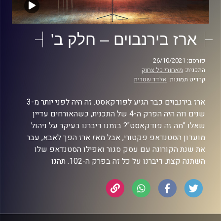
ארז בירנבוים – חלק ב'
פורסם: 26/10/2021
התכנית:
מאחורי כל צחוק
קרדיט תמונות:
אלדד שטרית
ארז בירנבוים כבר הגיע לפודקאסט. זה היה לפני יותר מ-3
שנים וזה היה הפרק ה-4 של התכנית, כשהאורחים עדיין
שאלו "מה זה פודקאסט"? בזמנו דיברנו בעיקר על ניהול
מועדון הסטנדאפ פקטורי, אבל מאז ארז הפך לאבא, עבר
את שנת הקורונה עם עסק סגור ואפילו הסטנדאפ שלו
השתנה קצת. דיברנו על כל זה בפרק ה-102. תהנו