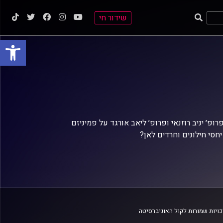
שידור חי
פתח סרגל
פ׳ יניב רוזנאי ופרופ׳ ליאב אורגד על פמיניזם
יחסי חילונים וחרדים לאן?
ויות שמורות לקול האוניברסיטה