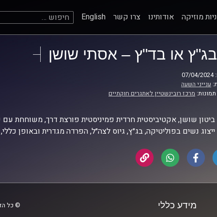
חיפוש:
יות מוזיקה
אודותינו
צרו קשר
English
בג"ץ או בד"ץ – אסתי שושן
07
:
ענייני השעה
תמונות:
מרכז רובינשטיין לאתגרים חוקתיים
ביטון שושן, אקטיביסטית חרדית פמיניסטית פורצת דרך, משוחחת עם פרו
 ייצוג נשים בפוליטיקה, בג״ץ, גיוס לצה״ל, הפרדה מגדרית ובאופן כללי, 
מידע כללי
© כל הזכ