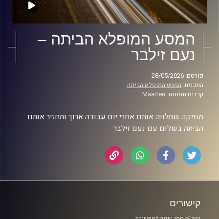
המסע המופלא הביתה –
נעם זילבר
פורסם: 28/05/2026
התכנית:
המסע המופלא הביתה
קרדיט תמונות:
Maarten
מוזיקה שתלווה אותנו אחרי יום עבודה ארוך ותחזיר אותנו
הביתה בשלום עם נעם זילבר
קישורים
ביה"ס סמי עופר לתקשורת