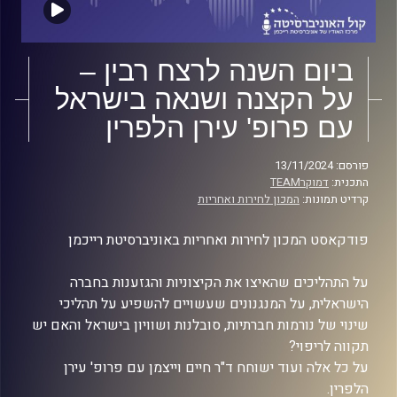
ביום השנה לרצח רבין –
על הקצנה ושנאה בישראל
עם פרופ' עירן הלפרין
פורסם: 13/11/2024
התכנית:
דמוקרTEAM
קרדיט תמונות:
המכון לחירות ואחריות
פודקאסט המכון לחירות ואחריות באוניברסיטת רייכמן
על התהליכים שהאיצו את הקיצוניות והגזענות בחברה
הישראלית, על המנגנונים שעשויים להשפיע על תהליכי
שינוי של נורמות חברתיות, סובלנות ושוויון בישראל והאם יש
תקווה לריפוי?
על כל אלה ועוד ישוחח ד"ר חיים וייצמן עם פרופ' עירן
הלפרין.