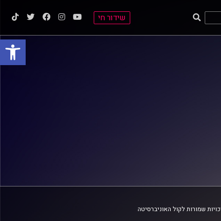
שידור חי
פתח סרגל
ויות שמורות לקול האוניברסיטה