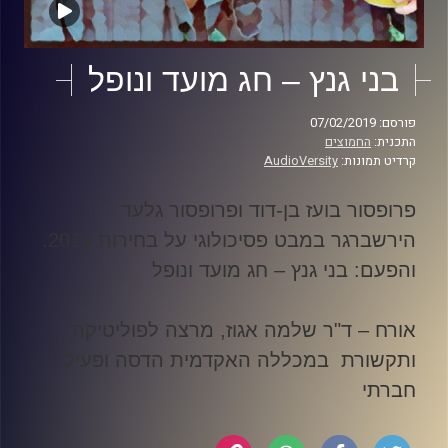
בני גנץ – חג מועד ונופל
פורסם: 07/02/2019
התכנית:
החמוצים
קרדיט תמונות:
AudioVersity
פרופסור בועז בן-דוד ופרופסור גלעד
הירשברגר במבט פסיכולוגי על בחירות 2019
.
והפעם: בני גנץ – חג מועד ונופל
אורח – ד"ר שלמה אגוז, מרצה לפוליטיקה
ותקשורת במכללה האקדמית הדסה ופעיל
חברתי