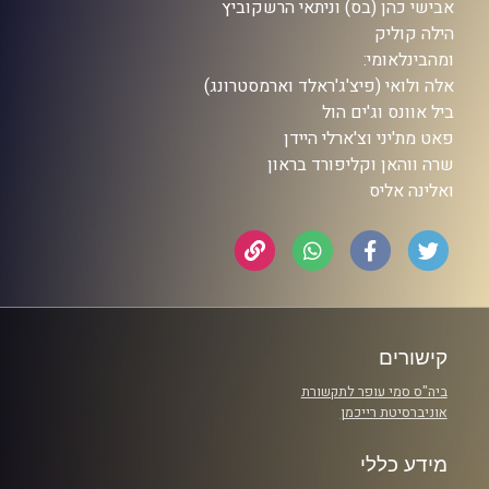
אבישי כהן (בס) וניתאי הרשקוביץ
הילה קוליק
ומהבינלאומי:
אלה ולואי (פיצ'ג'ראלד וארמסטרונג)
ביל אוונס וג'ים הול
פאט מת'יני וצ'ארלי היידן
שרה ווהאן וקליפורד בראון
ואלינה אליס
קישורים
ביה"ס סמי עופר לתקשורת
אוניברסיטת רייכמן
מידע כללי