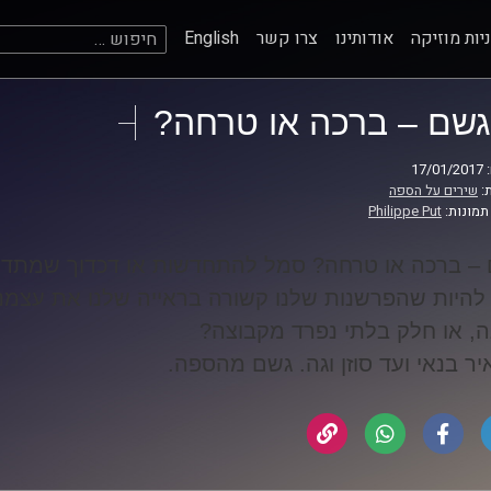
חיפוש:
יות מוזיקה
אודותינו
צרו קשר
English
גשם – ברכה או טרחה?
17
:
שירים על הספה
תמונות:
Philippe Put
– ברכה או טרחה? סמל להתחדשות או דכדוך שמתדרד
 להיות שהפרשנות שלנו קשורה בראייה שלנו את עצמנו
, או חלק בלתי נפרד מקבוצה
?
ר בנאי ועד סוזן וגה. גשם מהספה
.