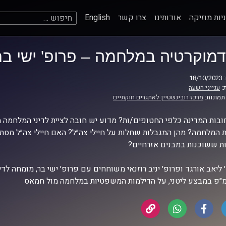
חיפוש:
יות מוזיקה
אודותינו
צרו קשר
English
דמוקרטיה במלחמה – פרופ' ישי בר
18
:
ענייני השעה
תמונות:
מרכז רובינשטיין לאתגרים חוקתיים
ובות המדינה כלפי החטופים/ות? מדוע יש חובה לציית לדיני המלחמה מ
 המלחמה? מהן המגבלות שחלות על חיילי צה״ל? האם חיילי צה״ל מסת
ת ששוכנות במבנים אזרחיים?
 ליאב אורגד ופרופ׳ יניב רוזנאי משוחחים עם פרופ׳ ישי בר, מומחה ל
מ״פ במבצע ליטני, על הדילמות המשפטיות במלחמה מול חמאס