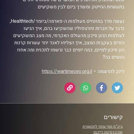
בתעשיות ההייטק ומשדך בינם לבין משקיעים
נעשה סדר במונחים מעולמות ה-פארמה/ביומד/Healthtech,
נדבר על חברות פורטפוליו שהשקיעו בהם, איך הגיעו
לעולמות ההון סיכון מהעולם האקדמי, מה מצב המשקיעים
הזרים בעקבות המצב, איך הצליחו לאגד יחד עשרות קרנות
הון סיכון למיזם, כמה יזמים כבר נרשמו לתכנית ומה אחוז
הנשים בה?
לינק להרשמה –
https://wartimeceo.org.il
קישורים
ביה"ס סמי עופר לתקשורת
אוניברסיטת רייכמן