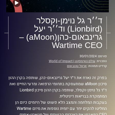
ד׳׳ר גל נוימן-וקסלר
(Lionbird) וד׳׳ר יעל
גרינבאום-כהן(aMoon) –
Wartime CEO
פורסם: 30/01/2024
התכנית:
עולם האימפקט | World of Impact
קרדיט תמונות:
אראל טננבאום
בפרק זה נארח את ד׳׳ר יעל גרינבאום-כהן, שותפה בקרן ההון
סיכון aMoon שמתעסקת בתחומי הרפואה ומדעי החיים ואת
ד׳׳ר גל נוימן-וקסלר, שותפה בקרן ההון סיכון Lionbird
המתמקדת בבריאות דיגיטלית.
בעקבות המלחמה והמצב הלא פשוט של היזמים כיום הן
החליטו להקים יחד עם יזמית נוספות את מיזם Wartime
CEO המאבחן את הצרכים הבוערים של סטארט-אפים