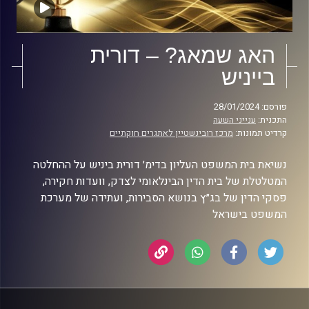
האג שמאג? – דורית
בייניש
פורסם: 28/01/2024
התכנית:
ענייני השעה
קרדיט תמונות:
מרכז רובינשטיין לאתגרים חוקתיים
נשיאת בית המשפט העליון בדימ׳ דורית ביניש על ההחלטה
המטלטלת של בית הדין הבינלאומי לצדק, וועדות חקירה,
פסקי הדין של בג״ץ בנושא הסבירות, ועתידה של מערכת
המשפט בישראל