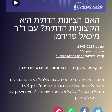
האם הציונות הדתית היא
הקיצוניות הדתית? עם ד"ר
מיכאל פרידמן
פורסם: 25/03/2025
התכנית:
דמוקרTEAM
קרדיט תמונות:
המכון לחירות ואחריות
פודקאסט המכון לחירות ואחריות באוניברסיטת רייכמן
האם רבנים יכולים לסייע להשכנת שלום? האם הם מובילים
את קהליהם או שמא הם נגררים אחריהם? ואיך (לא)
מטפלים בטרור? על כל אלה ועוד ישוחח ד"ר חיים וייצמן עם
ד"ר מיכאל פרידמן