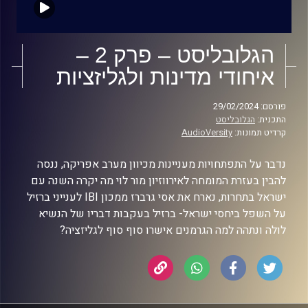
הגלובליסט – פרק 2 –
איחודי מדינות ולגליזציות
פורסם: 29/02/2024
התכנית:
הגלובליסט
קרדיט תמונות:
AudioVersity
נדבר על התפתחויות מעניינות מכיוון מערב אפריקה, ננסה
להבין בעזרת המומחה לאירווזיון מור לוי מה יקרה השנה עם
ישראל בתחרות, נארח את אסי גרברז ממכון IBI לענייני ברזיל
על השפל ביחסי ישראל- ברזיל בעקבות דבריו של הנשיא
לולה ונתהה למה הגרמנים אישרו סוף סוף לגליזציה?