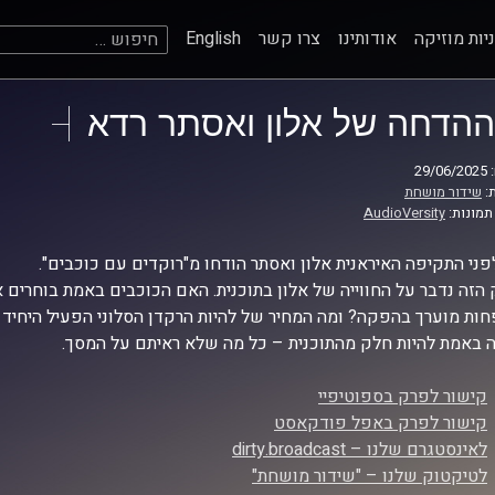
חיפוש:
יות מוזיקה
אודותינו
צרו קשר
English
ההדחה של אלון ואסתר רדא
29
:
שידור מושחת
תמונות:
AudioVersity
פני התקיפה האיראנית אלון ואסתר הודחו מ"רוקדים עם כוכבים".
הזה נדבר על החווייה של אלון בתוכנית. האם הכוכבים באמת בוחרים 
חות מוערך בהפקה? ומה המחיר של להיות הרקדן הסלוני הפעיל היחיד 
ה באמת להיות חלק מהתוכנית – כל מה שלא ראיתם על המסך.
קישור לפרק בספוטיפיי
קישור לפרק באפל פודקאסט
לאינסטגרם שלנו – dirty.broadcast
לטיקטוק שלנו – "שידור מושחת"