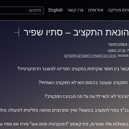
חיפוש:
יות מוזיקה
אודותינו
צרו קשר
English
הונאת התקציב – סתיו שפיר
10
:
ענייני השעה
תמונות:
מרכז רובינשטיין לאתגרים חוקתיים
שר בין חוסר שקיפות בתקציב המדינה למשבר הדמוקרטיה?
התקציב שעובר בכנסת הוא לא התקציב האמיתי?
ציבור לא זכאי לדעת על מה מבוזבז התקציב?
ג"ץ צפוי להתערב בנושא? ואיך מתרגמים מחאה פוליטית לפעולה פולי
 בשאלות אלו ואחרות, פודקאסט "דמוקרטיה תחת אש" אירח את סתיו שפ