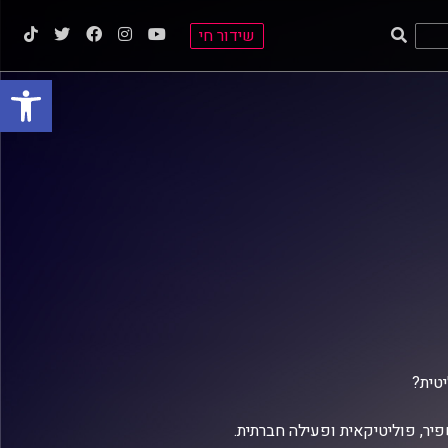
שידור חי
פתח סרגל
טית?
יר, פוליטיקאית ופעילה חברתית.