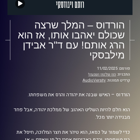
הורדוס – המלך שרצה
שכולם יאהבו אותו, אז הוא
הרג אותם! עם ד"ר אבידן
מילבסקי
פורסם: 11/02/2025
התכנית:
הון שלטון ושגעון!
קרדיט תמונות:
AudioVersity
הורדוס – האיש שבנה את יהודה והרס את משפחתו.
הוא חלם להיות השליט האהוב של ממלכת יהודה, אבל פחד
מבגידה יותר מכל.
כדי לשמור על כסאו, הוא טיהר את חצר המלוכה, חיסל את
בני משפחתו, ורדף באכזריות אחרי כל מי שאיים – או