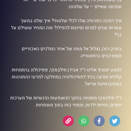
שנדמה שאיים – על שלטונו.
איך הפכה הפרנויה שלו לכלי שלטוני? איך שלט במשך
עשרות שנים למרות נסיונות להפילו? ומה המחיר ששילם על
כך?
בפרק הזה, נצלול אל מוחו של אחד המלכים האכזריים
והמורכבים בהיסטוריה.
למסע יצטרף אלינו ד"ר אבידן מילבסקי, פסיכולוג בהתמחות
קלינית ומרצה בכיר לפסיכולוגיה במחלקה למדעי ההתנהגות
באוניברסיטת אריאל.
ד"ר מילבסקי מתמחה בחקר ההשפעות הרגשיות של מערכות
יחסים, חוויות ילדות, ומתחי כוח בתוך משפחות.