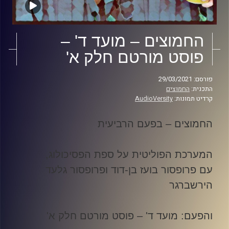
החמוצים – מועד ד' –
פוסט מורטם חלק א'
פורסם: 29/03/2021
התכנית:
החמוצים
קרדיט תמונות:
AudioVersity
החמוצים – בפעם הרביעית
המערכת הפוליטית על ספת הפסיכולוג,
עם פרופסור בועז בן-דוד ופרופסור גלעד
הירשברגר
והפעם: מועד ד' – פוסט מורטם חלק א
'