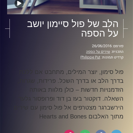
הלב של פול סיימון יושב
על הספה
פורסם: 26/06/2016
התכנית:
שירים על הספה
קרדיט תמונות:
Philippe Put
פול סימון, יוצר המילים, מתחבט אם ללכת
בדרך הלב או בדרך השכל. פרידות, שגרות,
הזדמנויות חדשות – כולן מלוות באותה
השאלה. דוקטור בעז בן דוד ופרופסור גלעד
הירשברגר מצטרפים אל פול סימון עם שירים
מתוך האלבום
Hearts and Bones