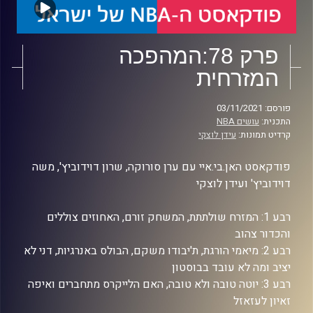
פרק 78:המהפכה
המזרחית
פורסם: 03/11/2021
התכנית:
עושים NBA
קרדיט תמונות:
עידן לוצקי
פודקאסט האן.בי.איי עם ערן סורוקה, שרון דוידוביץ', משה
דוידוביץ' ועידן לוצקי
רבע 1: המזרח שולתתת, המשחק זורם, האחוזים צוללים
והכדור צהוב
רבע 2: מיאמי הורגת, ת'יבודו משקם, הבולס באנרגיות, דני לא
יציב ומה לא עובד בבוסטון
רבע 3: יוטה טובה ולא טובה, האם הלייקרס מתחברים ואיפה
זאיון לעזאזל