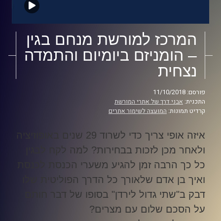
המרכז למורשת מנחם בגין
– הומניזם ביומיום והתמדה
נצחית
פורסם: 11/10/2018
התכנית:
אבני דרך של אתרי המורשת
קרדיט תמונות:
המועצה לשימור אתרים
איזה אופי צריך כדי לשרוד 29 שנים באופוזיציה
ולאחר מכן לזכות בבחירות? למה לקח לבגין
כל כך הרבה זמן להגיע משערי הכנסת לכנסת
ואיך בן אדם שלאורך כל הדרך הפוליטית שלו
דבק ב"שתי גדול לירדן" בסופו של דבר חותם
על הסכם שלום עם מצרים
?