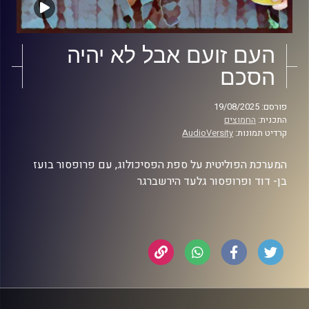
העם זועם אבל לא יהיה
הסכם
פורסם: 19/08/2025
התכנית:
החמוצים
קרדיט תמונות:
AudioVersity
המערכת הפוליטית על ספת הפסיכולוג, עם פרופסור בועז
בן- דוד ופרופסור גלעד הירשברגר