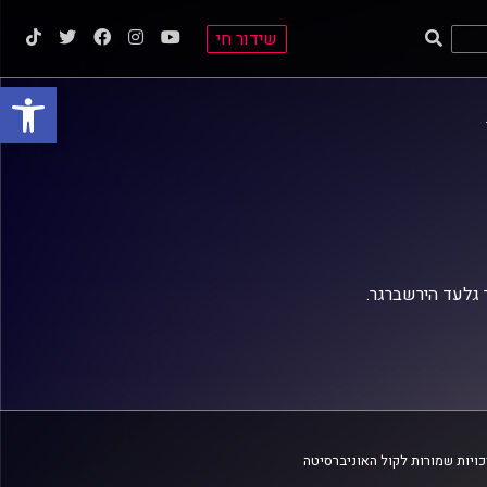
שידור חי
פתח סרגל
 גלעד הירשברגר.
ויות שמורות לקול האוניברסיטה