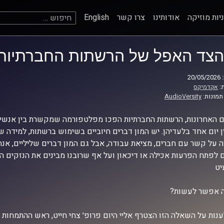
חיפוש:
יות מוזיקה
אודותינו
צרו קשר
English
הצד האפל של הרשתות החברתיות
20
:
אקדמיקס
תמונות:
AudioVersity
 האחרונות, הרשתות החברתיות הפכו מפלטפורמה שמקשרת בין אנשים 
ן יום אחד בלעדיהן. יש המון דברים חיוביים בשימוש ברשתות, למידה 
 על קשר עם חברים, מציאת עבודה, אבל גם המון דברים שליליים, אנ
ם לפתח הפרעות אכילה או דיכאון ועל אף שרובנו מבינים את הנזקים 
יט
ה אפשר לעשות?
ענות על השאלה הזו הצטרף אליי היום פרופ׳ צחי חייט, ראש ההתמחות 