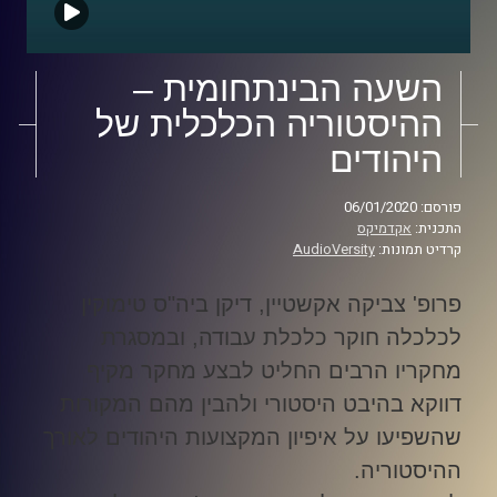
השעה הבינתחומית –
ההיסטוריה הכלכלית של
היהודים
פורסם: 06/01/2020
התכנית:
אקדמיקס
קרדיט תמונות:
AudioVersity
פרופ' צביקה אקשטיין, דיקן ביה"ס טימוקין
לכלכלה חוקר כלכלת עבודה, ובמסגרת
מחקריו הרבים החליט לבצע מחקר מקיף
דווקא בהיבט היסטורי ולהבין מהם המקורות
שהשפיעו על איפיון המקצועות היהודים לאורך
ההיסטוריה
.