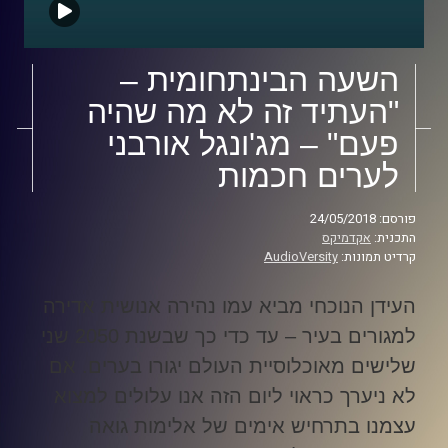
השעה הבינתחומית –
"העתיד זה לא מה שהיה
פעם" – מג'ונגל אורבני
לערים חכמות
פורסם: 24/05/2018
התכנית:
אקדמיקס
קרדיט תמונות:
AudioVersity
העידן הנוכחי מביא עמו נהירה אנושית אדירה
למגורים בעיר – עד כדי כך שבשנת 2050 שני
שלישים מאוכלוסיית העולם יגורו בערים. אם
לא ניערך כראוי ליום הזה אנו עלולים למצוא
עצמנו בתרחיש אימים של אלימות גואה