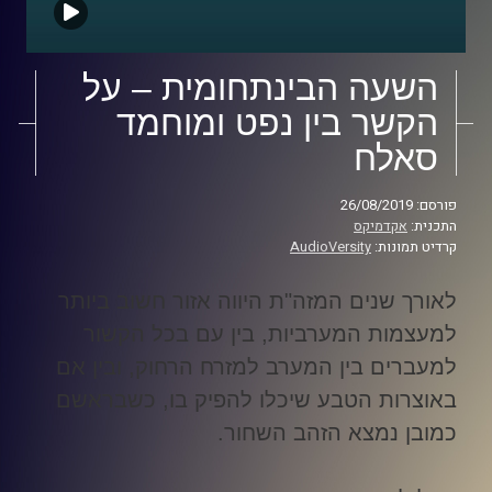
השעה הבינתחומית – על
הקשר בין נפט ומוחמד
סאלח
פורסם: 26/08/2019
התכנית:
אקדמיקס
קרדיט תמונות:
AudioVersity
לאורך שנים המזה"ת היווה אזור חשוב ביותר
למעצמות המערביות, בין עם בכל הקשור
למעברים בין המערב למזרח הרחוק, ובין אם
באוצרות הטבע שיכלו להפיק בו, כשבראשם
כמובן נמצא הזהב השחור
.