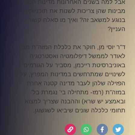
אבל למה בשנים האחרונות מדינות המפרץ
מבינות שהן צריכות לשנות את תוכניותיהן
בנוגע למשאב זה? ואיך מו סאלח קשור לכל
העניין
?
ד"ר יוסי מן, חוקר את כלכלת המזה"ת מביה"ס
לאודר לממשל דיפלומטיה ואסטרטגיה
באוניברסיטת רייכמן, מסביר על הגורמים
לשינויים שמתרחשים במדינות המפרץ, על
הפזילה שלהן לעבר מדינה קטנה אחרת
במזה"ת (רמז- מתחילה בי' נגמרת בל'
ובאמצע יש שרא) וההבנה שצריך למצוא
תחומי כלכלה שונים שיביאו לשגשוגן
.