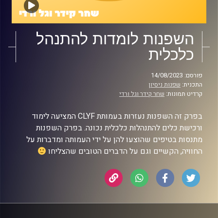
השפנות לומדות להתנהל
כלכלית
פורסם: 14/08/2023
התכנית:
שפנות ניסיון
קרדיט תמונות:
שחר קידר וגל ורדי
בפרק זה השפנות נעזרות בעמותת CLYF המציעה לימוד
ורכישת כלים להתנהלות כלכלית נכונה. בפרק השפנות
מתנסות בטיפים שהוצעו להן על ידי העמותה ומדברות על
החוויה, הקשיים וגם על הדברים הטובים שהצליחו