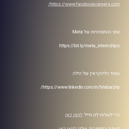
https://www.facebookcareers.com/
אתר ההתמחויות של Meta :
https://bit.ly/meta_intenrships
עמוד הלינקדאין של הילה:
https://www.linkedin.com/in/hilabarzily/
כדי לשלוח לנו מייל:
לחצו כאן
לעמוד הפייסבוק שלנו:
לחצו כאן