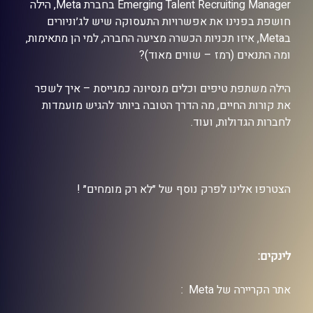
Emerging Talent Recruiting Manager בחברת Meta, הילה
חושפת בפנינו את אפשרויות התעסוקה שיש לג׳וניורים
בMeta, איזו תכניות הכשרה מציעה החברה, למי הן מתאימות,
ומה התנאים (רמז – שווים מאוד)?
הילה משתפת טיפים וכלים מנסיונה כמגייסת – איך לשפר
את קורות החיים, מה הדרך הטובה ביותר להגיש מועמדות
לחברות הגדולות, ועוד.
הצטרפו אלינו לפרק נוסף של ״לא רק מומחים״ !
לינקים:
אתר הקריירה של Meta :