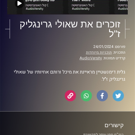
זוכרים את שאולי גרינגליק
ז"ל
פורסם: 24/01/2024
התכנית:
תוכניות מיוחדות
קרדיט תמונות:
AudioVersity
גלית דימנשטיין מראיינת את מיכל ורותם אחיותיו של שאולי
גרינגליק ז"ל.
קישורים
ביה"ס סמי עופר לתקשורת