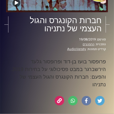
חברות הקונגרס והגול
העצמי של נתניהו
פורסם: 19/08/2019
התכנית:
החמוצים
קרדיט תמונות:
AudioVersity
פרופסור בועז בן-דוד ופרופסור גלעד
הירשברגר במבט פסיכולוגי על בחירות 2019
.
והפעם: חברות הקונגרס והגול העצמי של
נתניהו