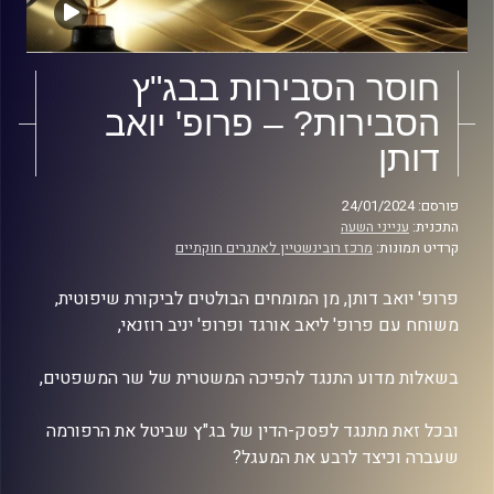
חוסר הסבירות בבג"ץ
הסבירות? – פרופ' יואב
דותן
פורסם: 24/01/2024
התכנית:
ענייני השעה
קרדיט תמונות:
מרכז רובינשטיין לאתגרים חוקתיים
פרופ' יואב דותן, מן המומחים הבולטים לביקורת שיפוטית,
משוחח עם פרופ' ליאב אורגד ופרופ' יניב רוזנאי,
בשאלות מדוע התנגד להפיכה המשטרית של שר המשפטים,
ובכל זאת מתנגד לפסק-הדין של בג"ץ שביטל את הרפורמה
שעברה וכיצד לרבע את המעגל?