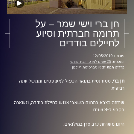
חן ברי וישי שמר – על
תרומה חברתית וסיוע
לחיילים בודדים
פורסם: 12/05/2019
התכנית:
25 שנים למרכז הבינתחומי
קרדיט תמונות:
אוניברסיטת רייכמן
חן ברי
,
סטודנטית בתואר הכפול למשפטים וממשל שנה
רביעית.
שירתה בצבא בתחום משאבי אנוש כחיילת בודדה, ונשארה
בקבע כ-8 שנים.
היום משרתת כרב סרן במילואים.