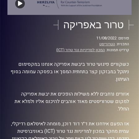
טרור באפריקה
פורסם: 11/08/2022
התכנית:
הטרוריסט
קרדיט תמונות:
המכון למדיניות נגד טרור (ICT)
כשקורים פיגועי טרור ביבשת אפריקה אנחנו במקסימום
ניתקל במבזקון קצר בתחתית המסך או בפסקה עמומה בסוף
העיתון.
אזורים נרחבים ללא משילות הופכים את יבשת אפריקה
למקום שטרוריסטים מאוד אוהבים להיכנס אליו ולמלא את
החלל.
אז הפעם אירחנו את ד״ר דוד דוכן, מומחה לאיסלאם רדיקלי,
עמית מחקר במכון למדיניות נגד טרור (ICT) באוניברסיטת
רייכמן, כדי שיסביר לנו קצת יותר על טרור האיסלאם הקיצוני