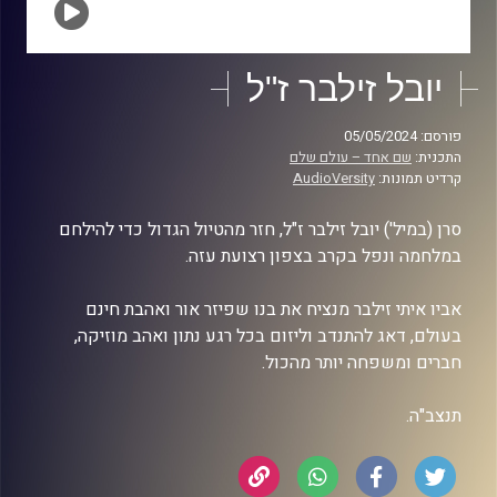
יובל זילבר ז"ל
פורסם: 05/05/2024
התכנית:
שם אחד – עולם שלם
קרדיט תמונות:
AudioVersity
סרן (במיל') יובל זילבר ז"ל, חזר מהטיול הגדול כדי להילחם
במלחמה ונפל בקרב בצפון רצועת עזה.
אביו איתי זילבר מנציח את בנו שפיזר אור ואהבת חינם
בעולם, דאג להתנדב וליזום בכל רגע נתון ואהב מוזיקה,
חברים ומשפחה יותר מהכול.
תנצב"ה.